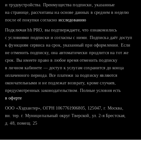
тратите много времени на поиск и вручную поднимаете
и трудоустройства. Преимущества подписки, указанные
резюме
на странице, рассчитаны на основе данных в среднем в неделю
после её покупки согласно
хотите сравнить себя с конкурентами и оценить шансы
исследованию
Подключая hh PRO, вы подтверждаете, что ознакомились
с условиями подписки и согласны с ними. Подписка даёт доступ
к функциям сервиса на срок, указанный при оформлении. Если
не отменить подписку, она автоматически продлится на тот же
срок. Вы имеете право в любое время отменить подписку
в личном кабинете — доступ к услугам сохранится до конца
оплаченного периода. Все платежи за подписку являются
окончательными и не подлежат возврату, кроме случаев,
предусмотренных законодательством. Полные условия есть
в оферте
ООО «Хэдхантер», ОГРН 1067761906805, 125047, г. Москва,
вн. тер. г. Муниципальный округ Тверской, ул. 2-я Брестская,
д. 48, помещ. 25