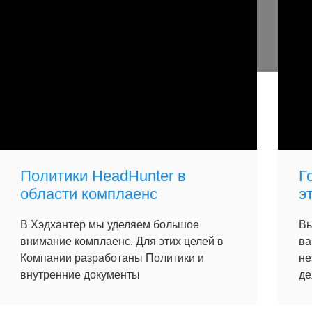
Политики HeadHunter в
Г
области комплаенс
э
В Хэдхантер мы уделяем большое
Вы
внимание комплаенс. Для этих целей в
ва
Компании разработаны Политики и
не
внутренние документы
де