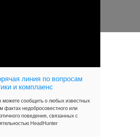
орячая линия по вопросам
тики и комплаенс
 можете сообщить о любых известных
м фактах недобросовестного или
этичного поведения, связанных с
ятельностью HeadHunter