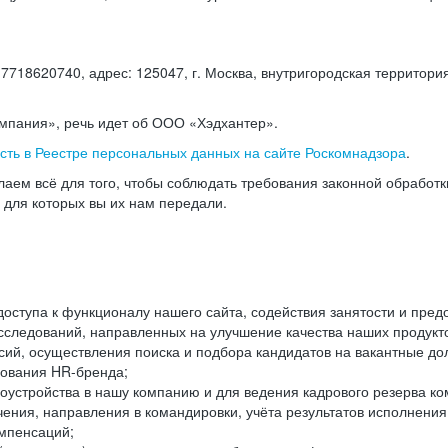
18620740, адрес: 125047, г. Москва, внутригородская территория
омпания», речь идет об ООО «Хэдхантер».
есть в Реестре персональных данных на сайте Роскомнадзора
.
аем всё для того, чтобы соблюдать требования законной обработ
, для которых вы их нам передали.
ступа к функционалу нашего сайта, содействия занятости и пред
следований, направленных на улучшение качества наших продуктов
ий, осуществления поиска и подбора кандидатов на вакантные дол
ования HR-бренда;
оустройства в нашу компанию и для ведения кадрового резерва ко
чения, направления в командировки, учёта результатов исполнени
омпенсаций;