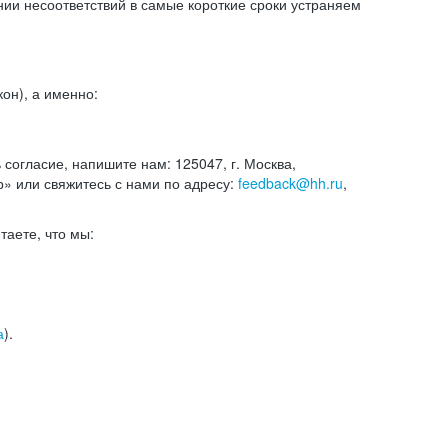
и несоответствий в самые короткие сроки устраняем
он), а именно:
ь согласие, напишите нам: 125047, г. Москва,
р» или свяжитесь с нами по адресу:
feedback@hh.ru
,
итаете, что мы:
а
).