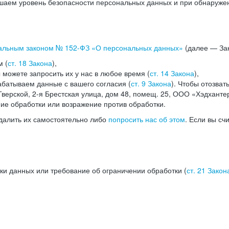
аем уровень безопасности персональных данных и при обнаружени
альным законом №
152-ФЗ
«О персональных данных»
(далее — Зак
м (
ст. 18 Закона
),
можете запросить их у нас в любое время (
ст. 14 Закона
),
абатываем данные с вашего согласия (
ст. 9 Закона
). Чтобы отозват
верской, 2-я Брестская улица, дом 48, помещ. 25, ООО «Хэдханте
ние обработки или возражение против обработки.
далить их самостоятельно либо
попросить нас об этом
. Если вы сч
ки данных или требование об ограничении обработки (
ст. 21 Закон