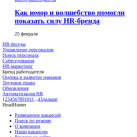
Как юмор и волшебство помогли
показать силу HR-бренда
25 февраля
HR-беседы
Управление персоналом
Поиск персонала
Собеседования
HR-маркетинг
Бренд работодателя
Оценка и развитие навыков
Трудовое право
Обновления
Автоматизация HR
1
2
3
4
5
6
7
8
9
10
11
...
43
дальше
HeadHunter
Размещение вакансий
Поиск по резюме
О компании
Наши вакансии