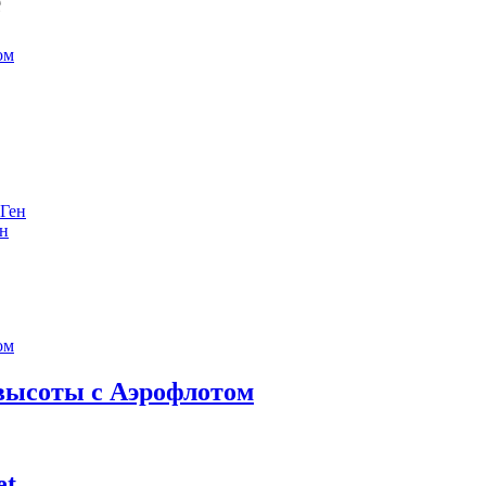
е
ен
 высоты с Аэрофлотом
et