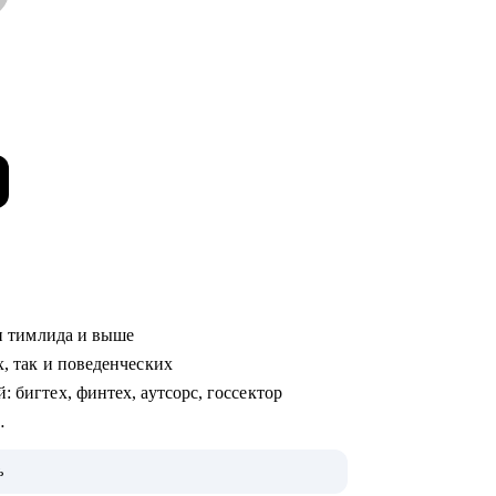
ции тимлида и выше
х, так и поведенческих
: бигтех, финтех, аутсорс, госсектор
hon и Go
ь
pen-source