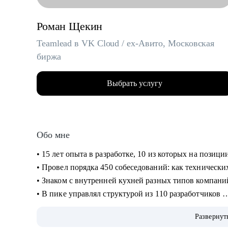
Роман Щекин
Teamlead в VK Cloud / ex-Авито, Московская
биржа
Выбрать услугу
Обо мне
• 15 лет опыта в разработке, 10 из которых на пози
• Провел порядка 450 собеседований: как технически
• Знаком с внутренней кухней разных типов компаний
• В пике управлял структурой из 110 разработчиков
• При этом продолжаю писать код на Qt/C++, C#, Pyt
Развернут
• Пишу статьи на Хабре и периодически коммичу в O